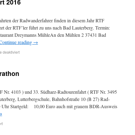
rt 2016
fahrten der Radwanderfahrer finden in diesem Jahr RTF
fahrt der RTF’ler führt zu uns nach Bad Lauterberg. Termin:
estaurant Dreymanns MühleAn den Mühlen 2 37431 Bad
Continue reading
→
 deaktiviert
rathon
 Nr. 4103 ) und 33. Südharz-Radtourenfahrt ( RTF Nr. 3495
uterberg, Lutterbergschule, Bahnhofstraße 10 (B 27) Rad-
0 Uhr Startgeld: 10,00 Euro auch mit grauem BDR-Ausweis
→
rt