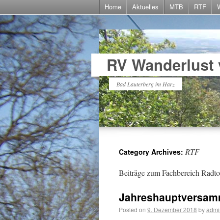
Home
Aktuelles
MTB
RTF
RV Wanderlust 
Bad Lauterberg im Harz
RTF
Category Archives:
Beiträge zum Fachbereich Radtou
Jahreshauptversam
Posted on
9. Dezember 2018
by
admi