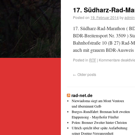
17. Südharz-Rad-Ma
Posted on
19. Februar 2014
by
admin
17. Südharz-Rad-Marathon ( BDR
BDR-Breitensport Nr. 3509 ) Sta
Bahnhofstraße 10 (B 27) Rad-M
auch mit grauem BDR-Ausweis 
Posted in
RTF
|
Kommentare deaktivie
←
Older posts
rad-net.de
Niewiadoma siegt am Mont Ventoux
und übernimmt Gelb
Burgos-Rundfahrt: Brennan holt zweiten
Etappensieg - Mayrhofer Fünfter
Polen: Brenner Zweiter hinter Christen
Ullrich spricht über späte Aufarbeitung
seiner Doping-Vergangenheit