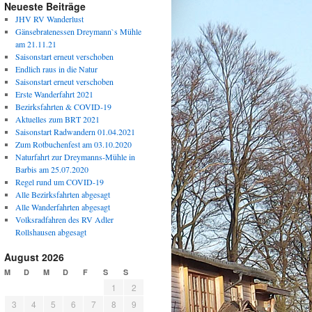
Neueste Beiträge
JHV RV Wanderlust
Gänsebratenessen Dreymann`s Mühle
am 21.11.21
Saisonstart erneut verschoben
Endlich raus in die Natur
Saisonstart erneut verschoben
Erste Wanderfahrt 2021
Bezirksfahrten & COVID-19
Aktuelles zum BRT 2021
Saisonstart Radwandern 01.04.2021
Zum Rotbuchenfest am 03.10.2020
Naturfahrt zur Dreymanns-Mühle in
Barbis am 25.07.2020
Regel rund um COVID-19
Alle Bezirksfahrten abgesagt
Alle Wanderfahrten abgesagt
Volksradfahren des RV Adler
Rollshausen abgesagt
August 2026
M
D
M
D
F
S
S
1
2
3
4
5
6
7
8
9