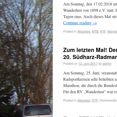
Am Sonntag, den 17.02.2018 um
Wanderlust von 1898 e.V. statt. 
Tagen raus. Auch dieses Mal ste
Continue reading
→
Posted in
Aktuelles
,
MTB
,
RTF
,
Wande
Zum letzten Mal! De
20. Südharz-Radma
Posted on
12. Juni 2017
by
admin
Am Sonntag, 25. Juni, veranstal
Radsportkreisen sehr beliebten 
Marathon, die durch die Bundes
Für den RV „Wanderlust“ war es
Posted in
Aktuelles
,
RTF
|
Kommentare