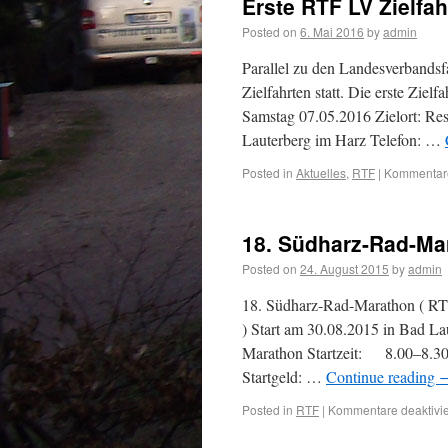
Erste RTF LV Zielfah
Posted on
6. Mai 2016
by
admin
Parallel zu den Landesverbands
Zielfahrten statt. Die erste Ziel
Samstag 07.05.2016 Zielort: R
Lauterberg im Harz Telefon: …
Posted in
Aktuelles
,
RTF
|
Kommentare
18. Südharz-Rad-Ma
Posted on
24. August 2015
by
admin
18. Südharz-Rad-Marathon ( RTF
) Start am 30.08.2015 in Bad La
Marathon Startzeit: 8.00–8.3
Startgeld: …
Continue reading
Posted in
RTF
|
Kommentare deaktivie