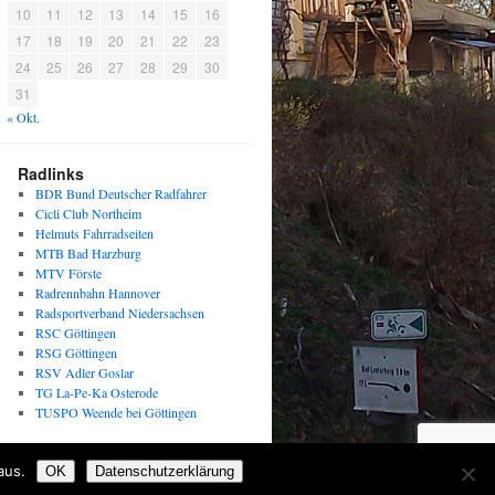
10
11
12
13
14
15
16
17
18
19
20
21
22
23
24
25
26
27
28
29
30
31
« Okt.
Radlinks
BDR Bund Deutscher Radfahrer
Cicli Club Northeim
Helmuts Fahrradseiten
MTB Bad Harzburg
MTV Förste
Radrennbahn Hannover
Radsportverband Niedersachsen
RSC Göttingen
RSG Göttingen
RSV Adler Goslar
TG La-Pe-Ka Osterode
TUSPO Weende bei Göttingen
aus.
OK
Datenschutzerklärung
By
sparlaxy.de