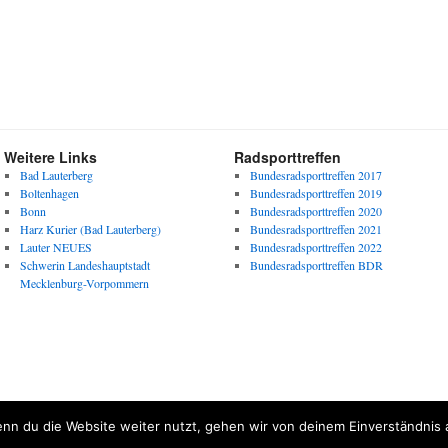
Weitere Links
Radsporttreffen
Bad Lauterberg
Bundesradsporttreffen 2017
Boltenhagen
Bundesradsporttreffen 2019
Bonn
Bundesradsporttreffen 2020
Harz Kurier (Bad Lauterberg)
Bundesradsporttreffen 2021
Lauter NEUES
Bundesradsporttreffen 2022
Schwerin Landeshauptstadt
Bundesradsporttreffen BDR
Mecklenburg-Vorpommern
nn du die Website weiter nutzt, gehen wir von deinem Einverständnis 