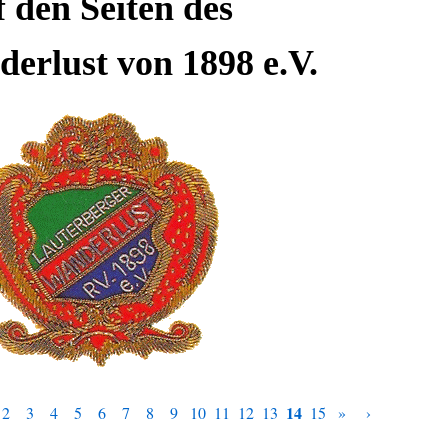
f den Seiten des
erlust von 1898 e.V.
14
2
3
4
5
6
7
8
9
10
11
12
13
15
»
›