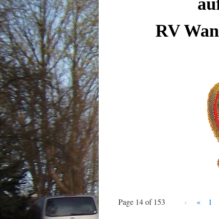
au
RV Wand
Page 14 of 153
‹
«
1