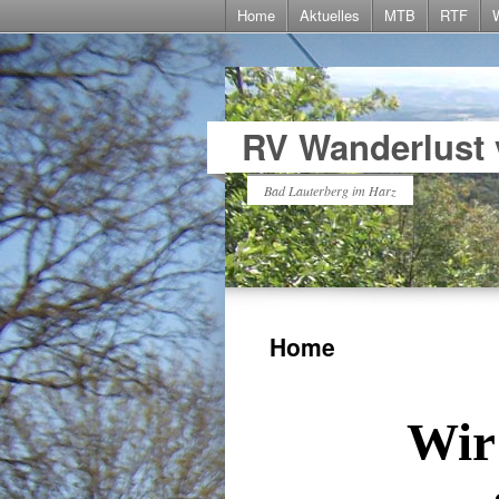
Home
Aktuelles
MTB
RTF
RV Wanderlust 
Bad Lauterberg im Harz
Home
Wir