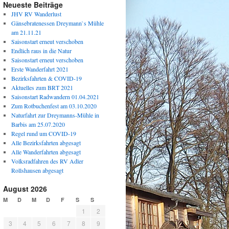
Neueste Beiträge
JHV RV Wanderlust
Gänsebratenessen Dreymann`s Mühle
am 21.11.21
Saisonstart erneut verschoben
Endlich raus in die Natur
Saisonstart erneut verschoben
Erste Wanderfahrt 2021
Bezirksfahrten & COVID-19
Aktuelles zum BRT 2021
Saisonstart Radwandern 01.04.2021
Zum Rotbuchenfest am 03.10.2020
Naturfahrt zur Dreymanns-Mühle in
Barbis am 25.07.2020
Regel rund um COVID-19
Alle Bezirksfahrten abgesagt
Alle Wanderfahrten abgesagt
Volksradfahren des RV Adler
Rollshausen abgesagt
August 2026
M
D
M
D
F
S
S
1
2
3
4
5
6
7
8
9